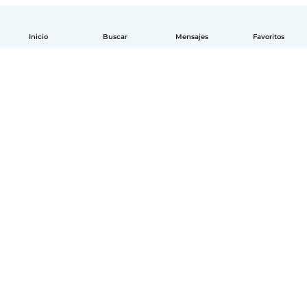
Inicio
Buscar
Mensajes
Favoritos
Español
Cómo funciona
Ayuda
Términos y Privacidad
Precios
Datos de la empresa
Babysits para Empresas
Normas de la comunidad