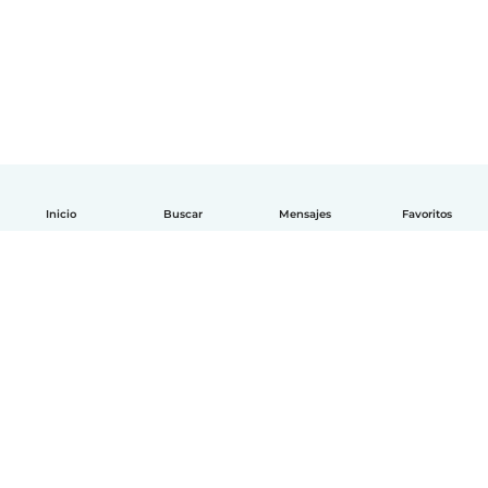
Inicio
Buscar
Mensajes
Favoritos
Español
Cómo funciona
Ayuda
Términos y Privacidad
Precios
Datos de la empresa