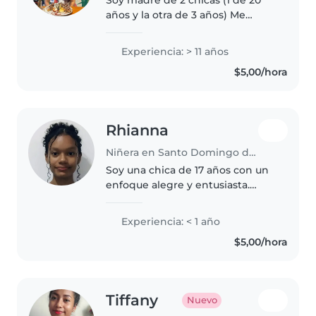
años y la otra de 3 años) Me
gustan las mascotas Me gusta
salir al parque
Experiencia: > 11 años
$5,00/hora
Rhianna
Niñera en Santo Domingo de los Colorados
Soy una chica de 17 años con un
enfoque alegre y entusiasta.
Aunque no tengo experiencia
formal en el cuidado de niños,
Experiencia: < 1 año
de pequeña ayudaba a mi mamá
$5,00/hora
con mis hermanitos. Puedo leer..
Tiffany
Nuevo