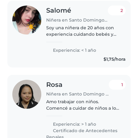
Salomé
2
Niñera en Santo Domingo de los Colorados
Soy una niñera de 20 años con
experiencia cuidando bebés y
niños pequeños. Aunque no
tengo certificados de primeros
Experiencia: < 1 año
auxilios, soy una persona
$1,75/hora
responsable, amigable y
paciente que disfruta..
Rosa
1
Niñera en Santo Domingo de los Colorados
Amo trabajar con niños.
Comencé a cuidar de niños a los
16 años . Ya tengo la experiencia
cuidando de mis hermanos,
Experiencia: > 1 año
primos y niños de un horfanato
Certificado de Antecedentes
en el cual fui voluntaria. Soy
Penales