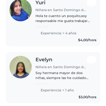
Yuri
Niñera en Santo Domingo de los Colorados
Hola te cuento un poquito,soy
responsable me gusta trabajar
por mi y por mi hija,se aser los
quehaceres ............................................
Experiencia: > 4 años
...............................................
$4,00/hora
Evelyn
Niñera en Santo Domingo de los Colorados
Soy hermana mayor de dos
niñas, siempre las he cuidado
con mucho amor y esmero, me
estoy tomando un año sabático
Experiencia: < 1 año
para el próximo empezar la
$3,00/hora
universidad, tengo una
maravillosa relación..