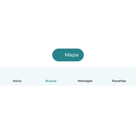
Mapa
Inicio
Buscar
Mensajes
Favoritos
Español
Cómo funciona
Ayuda
Términos y Privacidad