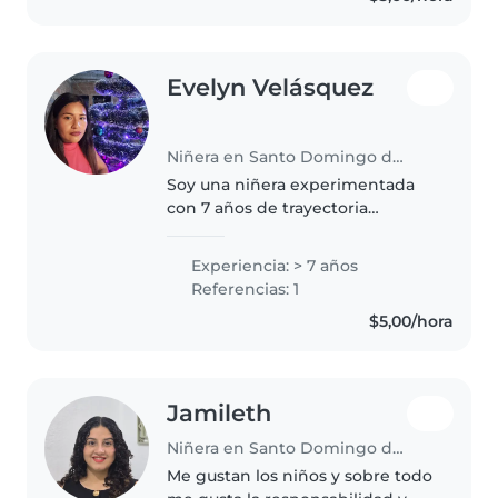
muy atenta..
Evelyn Velásquez
Niñera en Santo Domingo de los Colorados
Soy una niñera experimentada
con 7 años de trayectoria
trabajando principalmente con
niños pequeños. Me considero
Experiencia: > 7 años
una persona responsable,
Referencias: 1
paciente y divertida. Disfruto
$5,00/hora
mucho de leer..
Jamileth
Niñera en Santo Domingo de los Colorados
Me gustan los niños y sobre todo