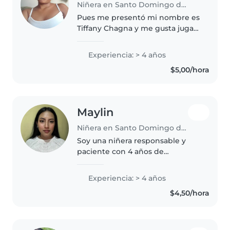
Niñera en Santo Domingo de los Colorados
Pues me presentó mi nombre es
Tiffany Chagna y me gusta jugar
con los niños tenerlos como si
fueran mios mismos ppr que
Experiencia: > 4 años
tengo una nena de 4 años a
$5,00/hora
veces si eh perdido la paciencia..
Maylin
Niñera en Santo Domingo de los Colorados
Soy una niñera responsable y
paciente con 4 años de
experiencia trabajando con
preescolares. Me encanta leer,
Experiencia: > 4 años
dibujar y crear juegos educativos
$4,50/hora
para los más pequeños. Ofrezco
confianza..