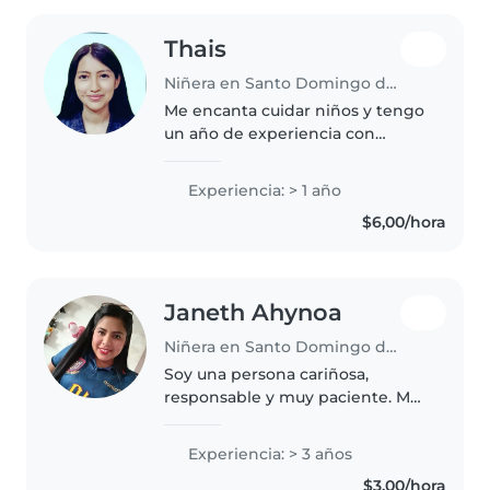
Thais
Niñera en Santo Domingo de los Colorados
Me encanta cuidar niños y tengo
un año de experiencia con
pequeños en edad preescolar.
Soy responsable, amigable y
Experiencia: > 1 año
paciente. Me gusta que os niños
$6,00/hora
aprendran de formas divertidas
.Contacta..
Janeth Ahynoa
Niñera en Santo Domingo de los Colorados
Soy una persona cariñosa,
responsable y muy paciente. Me
encanta compartir tiempo con
los niños, jugar con ellos,
Experiencia: > 3 años
ayudarlos en sus tareas y
$3,00/hora
cuidarlos con mucho amor. Soy