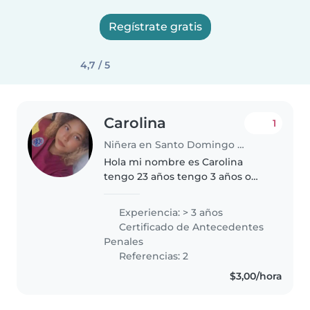
Regístrate gratis
4,7 / 5
Carolina
1
Niñera en Santo Domingo de los Colorados
Hola mi nombre es Carolina
tengo 23 años tengo 3 años o
más en experiencia en cuidar
niños. Puedo atender a bebés,
Experiencia: > 3 años
niños pequeños, preescolares y
Certificado de Antecedentes
escolares. Soy una persona
Penales
responsable,..
Referencias: 2
$3,00/hora