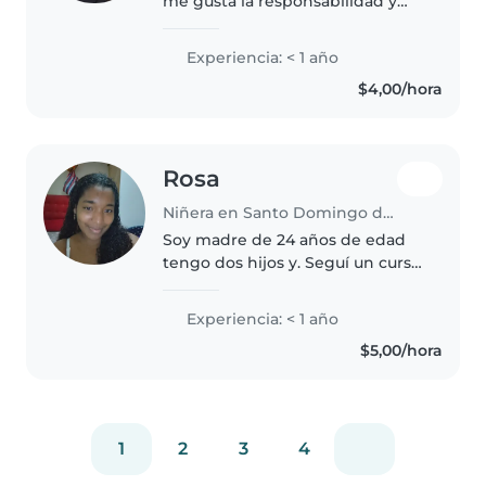
me gusta la responsabilidad y
empatía que e desarrollado con
mis actividadesamar lo que
Experiencia: < 1 año
haces es la clave
$4,00/hora
Rosa
Niñera en Santo Domingo de los Colorados
Soy madre de 24 años de edad
tengo dos hijos y. Seguí un curso
de auxiliar de enfermería , de
belleza 🫣 y me gusta mucho el
Experiencia: < 1 año
deporte
$5,00/hora
1
2
3
4