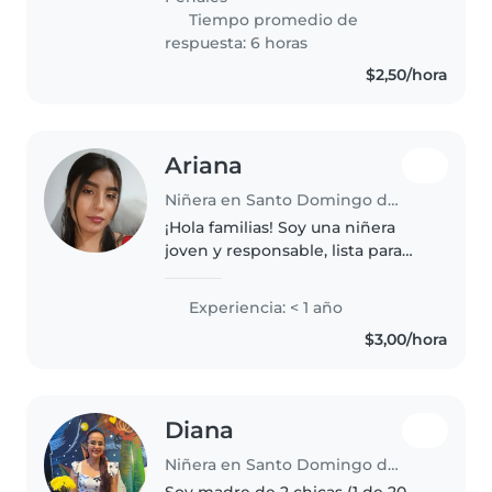
creativa,..
Tiempo promedio de
respuesta: 6 horas
$2,50/hora
Ariana
Niñera en Santo Domingo de los Colorados
¡Hola familias! Soy una niñera
joven y responsable, lista para
cuidar de sus pequeños. Aunque
soy nueva en esto, tengo mucha
Experiencia: < 1 año
energía y creatividad para
$3,00/hora
entretener a los niños. Me
encanta..
Diana
Niñera en Santo Domingo de los Colorados
Soy madre de 2 chicas (1 de 20