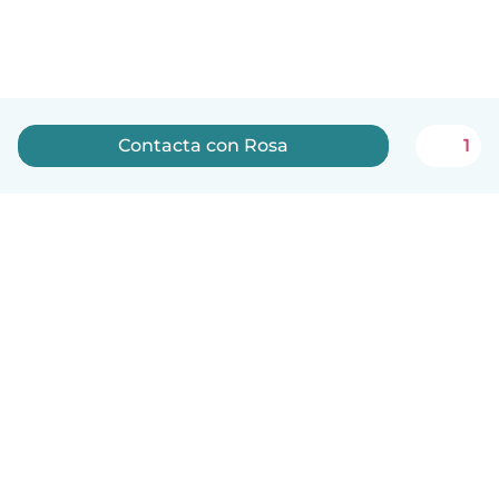
Contacta con Rosa
1
Español
Cómo funciona
Ayuda
Términos y Privacidad
Precios
Datos de la empresa