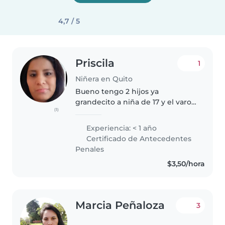
4,7 / 5
Priscila
1
Niñera en Quito
Bueno tengo 2 hijos ya
grandecito a niña de 17 y el varon
(1)
de 13 años soy casada soy de
manabi y me gusta los niños
Experiencia: < 1 año
tengo ya 36 años soy
Certificado de Antecedentes
responsable y me gusta la
Penales
puntualidad me gustaria...
$3,50/hora
Marcia Peñaloza
3