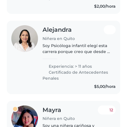
hermanos...
$2,00/hora
Alejandra
Niñera en Quito
Soy Psicóloga infantil elegí esta
carrera porque creo que desde la
infancia se crean las bases para
una salud mental positiva , los
Experiencia: > 11 años
buenos tratos en los niños y
Certificado de Antecedentes
niñas es fundamental..
Penales
$5,00/hora
Mayra
12
Niñera en Quito
Soy una niñera cariñosa y