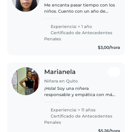
Me encanta pasar tiempo con los
niños. Cuento con un año de
experiencia cuidando bebés,
niños pequeños, preescolares y
Experiencia: > 1 año
escolares. Soy creativo/a y
Certificado de Antecedentes
paciente, con formación en
Penales
Educación..
$3,00/hora
Marianela
Niñera en Quito
¡Hola! Soy una niñera
responsable y empática con más
de una década de experiencia
cuidando niños de todas las
Experiencia: > 11 años
edades. Me encanta hacer
Certificado de Antecedentes
manualidades y estoy cómoda
Penales
cocinando y ayudando..
$5,26/hora