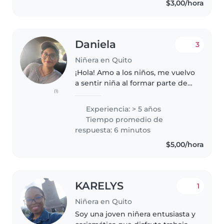
$3,00/hora
escuchados y queridos, por eso..
Daniela
3
Niñera en Quito
¡Hola! Amo a los niños, me vuelvo
a sentir niña al formar parte de
(1)
su mundo. Tengo experiencia de
5 años cuidando niños desde las
Experiencia: > 5 años
edades de 4 meses hasta los 10
Tiempo promedio de
años y tengo buenas..
respuesta: 6 minutos
$5,00/hora
KARELYS
1
Niñera en Quito
Soy una joven niñera entusiasta y