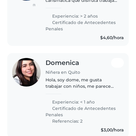
carismática que disfruta trabajar
(1)
con niños. Aunque no tengo
experiencia profesional, cuento
Experiencia: > 2 años
con habilidades como dibujar,
Certificado de Antecedentes
leer cuentos, hacer
Penales
manualidades,..
$4,60/hora
Domenica
Niñera en Quito
Hola, soy dome, me gusta
trabajar con niños, me parece
que ellos pueden llegar a
conquistar el mundo si se lo
Experiencia: < 1 año
proponen, son creativos,
Certificado de Antecedentes
aprenden rápido y sobre mi,
Penales
estudio gastronomía..
Referencias: 2
$3,00/hora