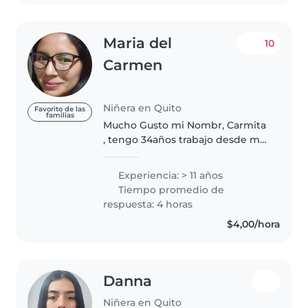
Maria del
10
Carmen
Niñera en Quito
Favorito de las
familias
Mucho Gusto mi Nombr, Carmita
, tengo 34años trabajo desde mi
16 ańos , e terminado por mi
cuenta el bachiller tengo
Experiencia: > 11 años
pasaporte, soy auxiliar de
Tiempo promedio de
enfermería , tengo unos cursos
respuesta: 4 horas
de cuidado..
$4,00/hora
Danna
Niñera en Quito