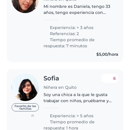
Mi nombre es Daniela, tengo 33
años, tengo experiencia con
bebés, niños, adolescentes. Soy
mamá de un niño con
Experiencia: > 3 años
discapacidad auditiva y se lo
Referencias: 2
importante y necesario que es
Tiempo promedio de
tener una..
respuesta: 7 minutos
$5,00/hora
Sofia
6
Niñera en Quito
Soy una chica a la que le gusta
trabajar con niños, pruébame y
veras ;) Gracias por la confianza
Favorito de las
familias
que vas a poner en mi.
Experiencia: > 5 años
(1)
Actualmente estudio para ser
Tiempo promedio de
maestra. Soy la mayor de 4
respuesta: 1 hora