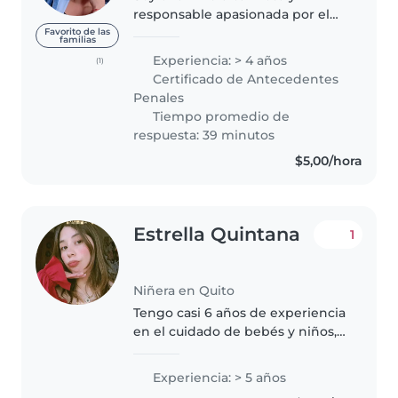
responsable apasionada por el
desarrollo infantil comprometida
Favorito de las
familias
con el cuidado y seguridad de
Experiencia: > 4 años
(1)
los más pequeños del hogar,
Certificado de Antecedentes
teniendo experiencia con bebés
Penales
y..
Tiempo promedio de
respuesta: 39 minutos
$5,00/hora
Estrella Quintana
1
Niñera en Quito
Tengo casi 6 años de experiencia
en el cuidado de bebés y niños,
en estos años he aprendido
mucho sobre ellos y se que lo
Experiencia: > 5 años
que mas les gusta es sentirse