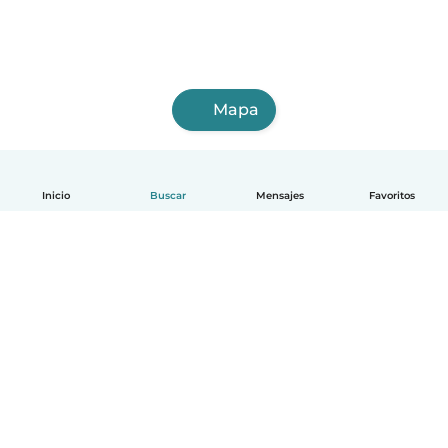
Mapa
Inicio
Buscar
Mensajes
Favoritos
Español
Cómo funciona
Ayuda
Términos y Privacidad
Precios
Datos de la empresa
Babysits para Empresas
Normas de la comunidad