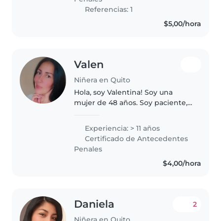
experiencias y..
Referencias: 1
$5,00/hora
Valen
Niñera en Quito
Hola, soy Valentina! Soy una
mujer de 48 años. Soy paciente,
amorosa, me gustan los niños.
También me gustan los animales
Experiencia: > 11 años
en especial los perros. Soy
Certificado de Antecedentes
abuela de 2 niñ@s y hasta ahora..
Penales
$4,00/hora
Daniela
2
Niñera en Quito