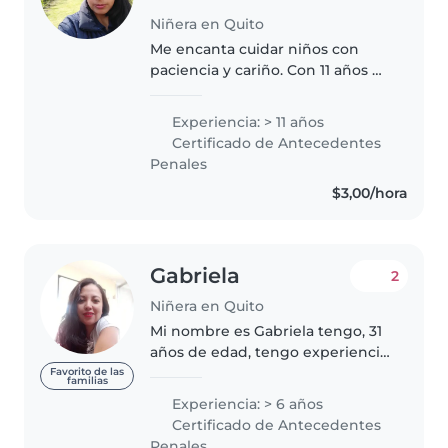
Niñera en Quito
Me encanta cuidar niños con
paciencia y cariño. Con 11 años de
experiencia como canguro para
bebés y pequeños. Me siento a
Experiencia: > 11 años
gusto realizando labores del
Certificado de Antecedentes
hogar y contado cuentos. ¡Estoy..
Penales
$3,00/hora
Gabriela
2
Niñera en Quito
Mi nombre es Gabriela tengo, 31
años de edad, tengo experiencia
en el cuidado de los niños
Favorito de las
familias
pequeños, he trabajado de
Experiencia: > 6 años
niñera, durante 6 años, me
Certificado de Antecedentes
encanta compartir mis
Penales