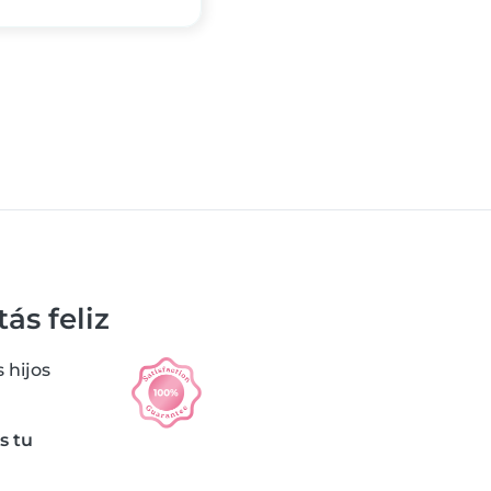
ás feliz
 hijos
s tu