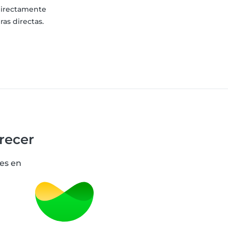
 directamente
as directas.
recer
es en