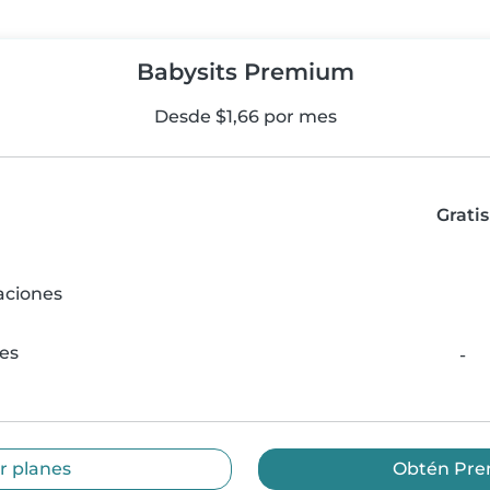
Babysits Premium
Desde $1,66 por mes
Gratis
aciones
nes
-
r planes
Obtén Pr