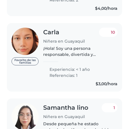
Referencias: 2
pequeños hasta escolarizados y
$4,00/hora
experiencia..
Carla
10
Niñera en Guayaquil
¡Hola! Soy una persona
responsable, divertida y
amigable, en mis 31s, que adora
Favorito de las
familias
trabajar con niños. Aunque no
Experiencia: < 1 año
tengo experiencia formal, estoy
Referencias: 1
llena de energía y entusiasmo.
$3,00/hora
Me encanta..
Samantha lino
1
Niñera en Guayaquil
Desde pequeña he estado