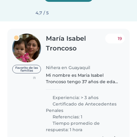
4,7 / 5
María Isabel
19
Troncoso
Niñera en Guayaquil
Favorito de las
familias
Mi nombre es Maria Isabel
(1)
Troncoso tengo 37 años de edad
trabajo con niños de todas las
edades y tengo 3 años de
Experiencia: > 3 años
experiencia en cuidado infantil.
Certificado de Antecedentes
He cuidado a niños con
Penales
necesidades..
Referencias: 1
Tiempo promedio de
respuesta: 1 hora