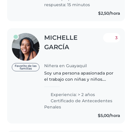
respuesta: 15 minutos
$2,50/hora
MICHELLE
3
GARCÍA
Niñera en Guayaquil
Favorito de las
familias
Soy una persona apasionada por
el trabajo con niñas y niños.
Como licenciada en Ciencias de
la Educación, he logrado
Experiencia: > 2 años
comprender profundamente las
Certificado de Antecedentes
etapas de la infancia y su
Penales
importancia..
$5,00/hora