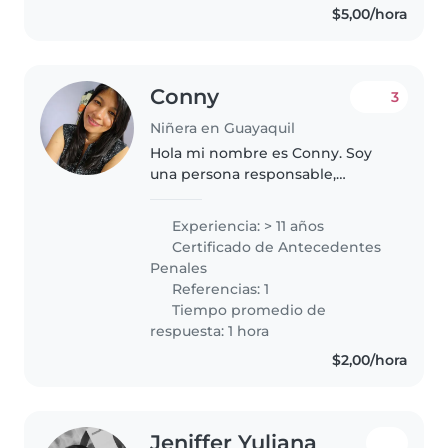
$5,00/hora
Conny
3
Niñera en Guayaquil
Hola mi nombre es Conny. Soy
una persona responsable,
paciente y cariñosa con los
niños. me gusta crear un
Experiencia: > 11 años
ambiente seguro y divertido
Certificado de Antecedentes
donde puedan aprender y
Penales
sentirse comodos. Tengo..
Referencias: 1
Tiempo promedio de
respuesta: 1 hora
$2,00/hora
Jeniffer Yuliana