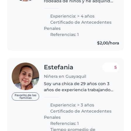
rodeada de niños y he adquirido
experiencia cuidando a mi
hermana menor, que tiene casi 4
Experiencia: > 4 años
años, así como a varios de mis
Certificado de Antecedentes
primitos. Estoy familiarizada con
Penales
tareas..
Referencias: 1
$2,00/hora
Estefania
5
Niñera en Guayaquil
Soy una chica de 29 años con 3
años de experiencia trabajando
con bebés, y niños pequeños, .
Favorito de las
familias
Soy una persona responsable,
Experiencia: > 3 años
paciente bondadosa empática
Certificado de Antecedentes
,honrrada ,humilde,que disfruta..
Penales
Referencias: 1
Tiempo promedio de