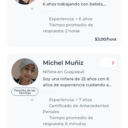
6 años trabajando con bebés,
(1)
niños pequeños y preescolares.
Soy una persona responsable,
Experiencia: > 6 años
paciente y divertida que disfruta
Tiempo promedio de
mucho de estar con los niños...
respuesta: 2 horas
$3,00/hora
Michel Muñiz
3
Niñera en Guayaquil
Soy una niñera de 25 años con 6
años de experiencia cuidando a
bebés, niños . Soy una persona
Favorito de las
familias
amigable, divertida y
Experiencia: > 7 años
(1)
responsable, y disfruto de
Certificado de Antecedentes
actividades como dibujar, leer
Penales
cuentos..
Tiempo promedio de
respuesta: 6 minutos