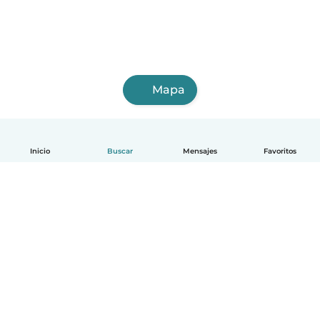
Mapa
Inicio
Buscar
Mensajes
Favoritos
Español
Cómo funciona
Ayuda
Términos y Privacidad
Precios
Datos de la empresa