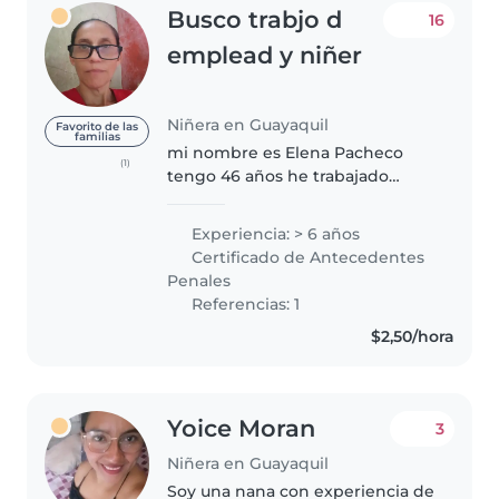
Busco trabjo d
16
emplead y niñer
Niñera en Guayaquil
Favorito de las
familias
mi nombre es Elena Pacheco
(1)
tengo 46 años he trabajado
como niñera de bebés recién
nacidos hasta la edad de 12 años
Experiencia: > 6 años
y como empleada doméstica se
Certificado de Antecedentes
planchar cocinar me gustan las
Penales
mascotas..
Referencias: 1
$2,50/hora
Yoice Moran
3
Niñera en Guayaquil
Soy una nana con experiencia de