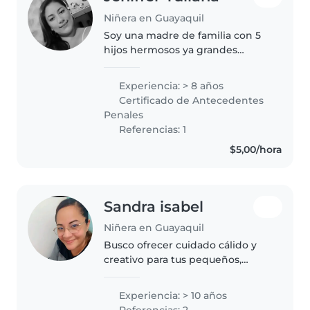
Niñera en Guayaquil
Soy una madre de familia con 5
hijos hermosos ya grandes
adolescentes y por lo tanto
tengo mucha experiencia en el
Experiencia: > 8 años
cuidado y en el aseo y tengo
Certificado de Antecedentes
mucho amor y paciencia para
Penales
darles a..
Referencias: 1
$5,00/hora
Sandra isabel
Niñera en Guayaquil
Busco ofrecer cuidado cálido y
creativo para tus pequeños,
especialmente si necesitan
paciencia extra. Con 10 años
Experiencia: > 10 años
ayudando a niños desde