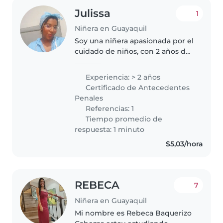
Julissa
1
Niñera en Guayaquil
Soy una niñera apasionada por el
cuidado de niños, con 2 años de
experiencia a cargo de chicos
pequeños. Me encanta leerles
Experiencia: > 2 años
historias, enseñarles música y
Certificado de Antecedentes
organizar juegos. Me siento..
Penales
Referencias: 1
Tiempo promedio de
respuesta: 1 minuto
$5,03/hora
REBECA
7
Niñera en Guayaquil
Mi nombre es Rebeca Baquerizo