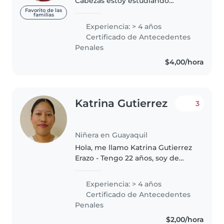
Cabezas estoy estudiando
Pedagogía de Idiomas , voy por
Favorito de las
familias
el sexto semestres ,mi primer
Experiencia: > 4 años
trabajo fue con niños autistas , y
Certificado de Antecedentes
ahora estoy trabajando en una..
Penales
$4,00/hora
Katrina Gutierrez
3
Niñera en Guayaquil
Hola, me llamo Katrina Gutierrez
Erazo - Tengo 22 años, soy de
Guayaquil, Zona Norte - Ecuador -
Actualmente me gradué de la
Experiencia: > 4 años
carrera de Tecnico Superior en
Certificado de Antecedentes
Enfermería - Mi experiencia..
Penales
$2,00/hora