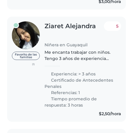
$3,00/hora
Ziaret Alejandra
5
Niñera en Guayaquil
Me encanta trabajar con niños.
Favorito de las
familias
Tengo 3 años de experiencia
cuidando niños, principalmente
(1)
bebés y niños pequeños.
Experiencia: > 3 años
También tengo experiencia con
Certificado de Antecedentes
niñ@s ¡Estoy deseando cuidar de
Penales
tus..
Referencias: 1
Tiempo promedio de
respuesta: 3 horas
$2,50/hora