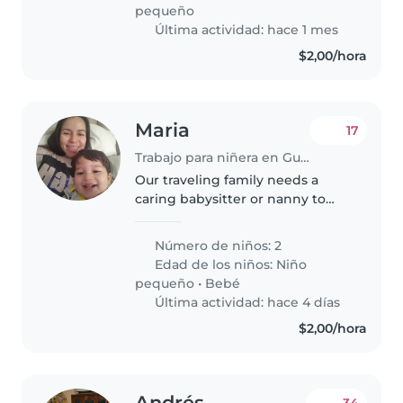
esté cómoda/o con las mascotas,
pequeño
la..
Última actividad: hace 1 mes
$2,00/hora
Maria
17
Trabajo para niñera en Guayaquil
Our traveling family needs a
caring babysitter or nanny to
join us! We have two little ones!
a curious toddler and a newborn.
Número de niños: 2
Help with light chores
Edad de los niños:
Niño
welcomed. Come meet our kids
pequeño
•
Bebé
and..
Última actividad: hace 4 días
$2,00/hora
Andrés