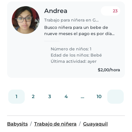
Andrea
23
Trabajo para niñera en Guayaquil
Busco niñera para un bebe de
nueve meses el pago es por día
de trabajo con horario rotativo
entre lunes a viernes, escríbame
Número de niños: 1
al cero nueve ocho ocho dos tres
Edad de los niños:
Bebé
ocho seis tres dos
Última actividad: ayer
$2,00/hora
1
2
3
4
...
10
Babysits
Trabajo de niñera
Guayaquil