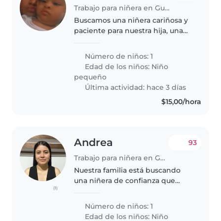
Trabajo para niñera en Guayaquil
Buscamos una niñera cariñosa y
paciente para nuestra hija, una
pequeña enérgica y creativa.
Prefieren a alguien que pueda
Número de niños: 1
ayudar con la cocina y conozca
Edad de los niños:
Niño
nuestra rutina familiar.
pequeño
¡Contáctennos..
Última actividad: hace 3 días
$15,00/hora
Andrea
93
Trabajo para niñera en Guayaquil
Nuestra familia está buscando
una niñera de confianza que
(1)
pueda cuidar de nuestro
energético y cariñoso niño de 1
Número de niños: 1
año. Necesitamos a alguien que
Edad de los niños:
Niño