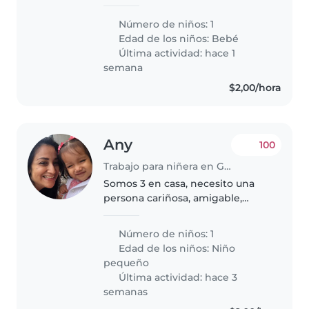
pequeño de pocos meses. Le
encantarán su carácter tranquilo
Número de niños: 1
y su energía, aunque un poco
Edad de los niños:
Bebé
revoltoso. Requiere que le
Última actividad: hace 1
cocines..
semana
$2,00/hora
Any
100
Trabajo para niñera en Guayaquil
Somos 3 en casa, necesito una
persona cariñosa, amigable,
instruida, que sepa sobre crianza
respetuosa, alimentación
Número de niños: 1
saludable. Debe tener buena
Edad de los niños:
Niño
crianza, para poder ser cuidadora
pequeño
de..
Última actividad: hace 3
semanas