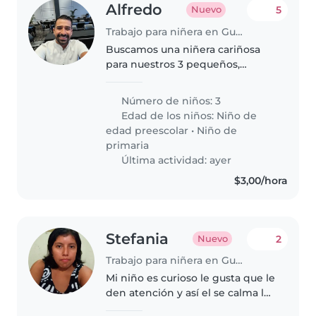
Alfredo
5
Nuevo
Trabajo para niñera en Guayaquil
Buscamos una niñera cariñosa
para nuestros 3 pequeños,
energéticos y curiosos. Deberá
cocinar, ayudar con tareas
Número de niños: 3
escolares y realizar labores del
Edad de los niños:
Niño de
hogar. Contactenos para
edad preescolar
•
Niño de
conversar
primaria
Última actividad: ayer
$3,00/hora
Stefania
2
Nuevo
Trabajo para niñera en Guayaquil
Mi niño es curioso le gusta que le
den atención y así el se calma le
gusta que jueguen con el no le