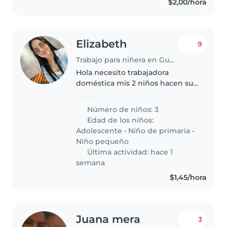
$2,00/hora
Elizabeth
9
Trabajo para niñera en Guayaquil
Hola necesito trabajadora
doméstica mis 2 niños hacen sus
cosas solos y el más pequeño
está aprendiendo aún
Número de niños: 3
Edad de los niños:
Adolescente
•
Niño de primaria
•
Niño pequeño
Última actividad: hace 1
semana
$1,45/hora
Juana mera
3