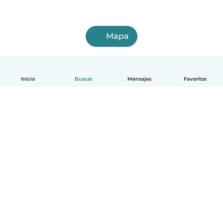
Mapa
Inicio
Buscar
Mensajes
Favoritos
Español
Cómo funciona
Ayuda
Términos y Privacidad
Precios
Datos de la empresa
Babysits para Empresas
Normas de la comunidad