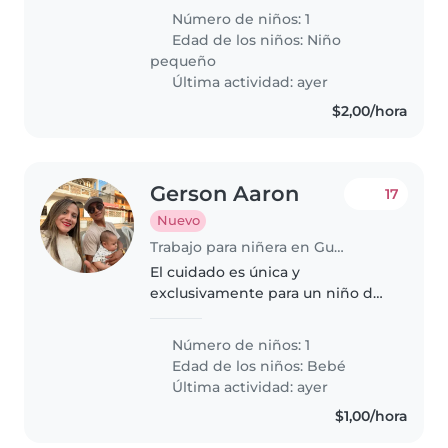
gusta quedarse solo siempre con
Número de niños: 1
la compañía que usted le puede
Edad de los niños:
Niño
brindar
pequeño
Última actividad: ayer
$2,00/hora
Gerson Aaron
17
Nuevo
Trabajo para niñera en Guayaquil
El cuidado es única y
exclusivamente para un niño de
6 meses diarios el horario es de
9:30am hasta las 3:30 pm te
Número de niños: 1
incluye almuerzo no tienes que
Edad de los niños:
Bebé
realizarlo tendrás ayuda de otra
Última actividad: ayer
persona..
$1,00/hora