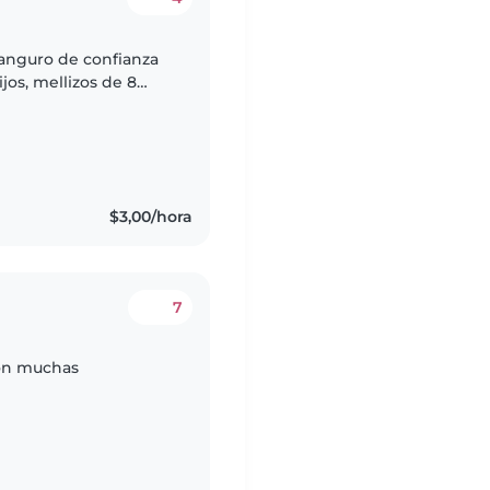
canguro de confianza
jos, mellizos de 8
ue se sienta cómoda
$3,00/hora
7
con muchas