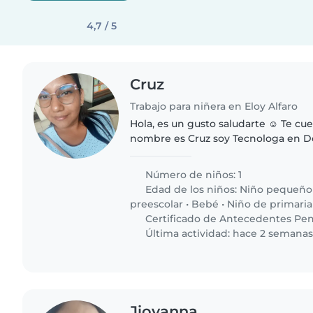
4,7 / 5
Cruz
Trabajo para niñera en Eloy Alfaro
Hola, es un gusto saludarte ☺️ Te c
nombre es Cruz soy Tecnologa en Des
Integral, mi experiencia se basa por
educadora en..
Número de niños: 1
Edad de los niños:
Niño pequeño
preescolar
•
Bebé
•
Niño de primaria
Certificado de Antecedentes Pen
Última actividad: hace 2 semana
Jiovanna