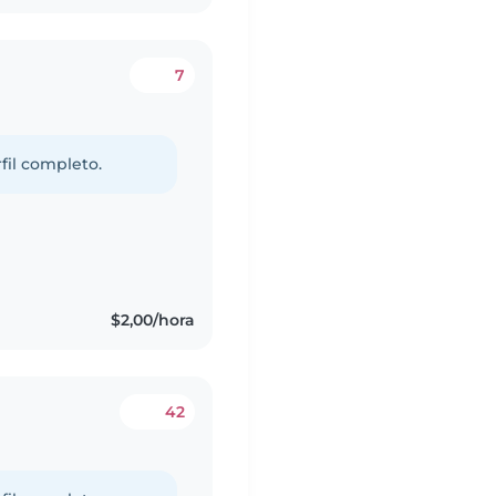
7
fil completo.
$2,00/hora
42