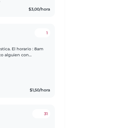
s
$3,00/hora
1
ica. El horario : 8am
co alguien con
ementaria para niños
s
$1,50/hora
31