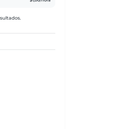
$1,00/hora
sultados.