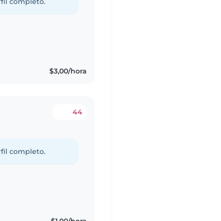
fil completo.
s
$3,00/hora
44
fil completo.
s