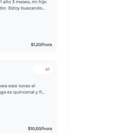
1 año 3 meses, mi hijo
ador. Estoy buscando
cuidar de el en
$1,20/hora
41
ara este lunes el
aga es quincenal y fin
$10,00/hora