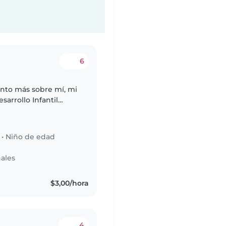
6
uento más sobre mí, mi
arrollo Infantil
 realizar trabajo como
•
Niño de edad
ales
s
$3,00/hora
4