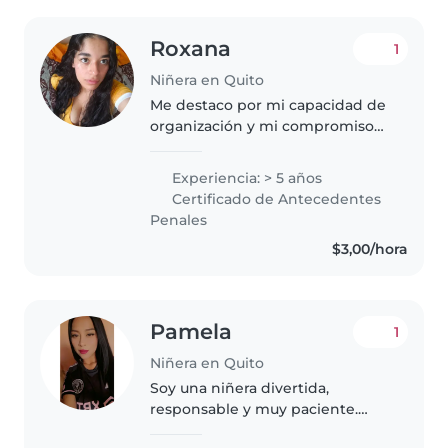
Roxana
1
Niñera en Quito
Me destaco por mi capacidad de
organización y mi compromiso
con la seguridad y el bienestar
de los niños. Me considero una
Experiencia: > 5 años
persona proactiva, capaz de
Certificado de Antecedentes
generar actividades lúdicas y..
Penales
$3,00/hora
Pamela
1
Niñera en Quito
Soy una niñera divertida,
responsable y muy paciente.
Tengo experiencia cuidando a