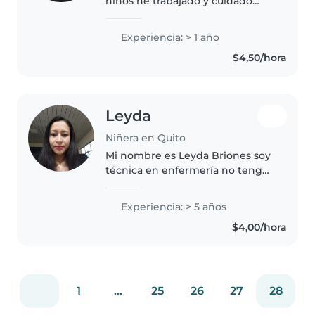
niños he trabajado y cuidado
niños desde pequeña, me gusta
guiarles y enseñarles a ser
Experiencia: > 1 año
creativos, activos, dinámicos y a
$4,50/hora
que desarrollen sus destrezas..
Leyda
Niñera en Quito
Mi nombre es Leyda Briones soy
técnica en enfermería no tengo
experiencia en cuidados de niño
pero tengo una hija y he
Experiencia: > 5 años
aprendido sobre cuidados de
$4,00/hora
niños y mi profesión es parte de..
1
...
25
26
27
28