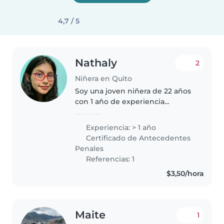
4,7 / 5
Nathaly
2
Niñera en Quito
Soy una joven niñera de 22 años
con 1 año de experiencia
cuidando a bebés, preescolares y
escolares. Soy amigable,
Experiencia: > 1 año
divertida y muy responsable.
Certificado de Antecedentes
Tengo certificación de primeros
Penales
auxilios..
Referencias: 1
$3,50/hora
Maite
1