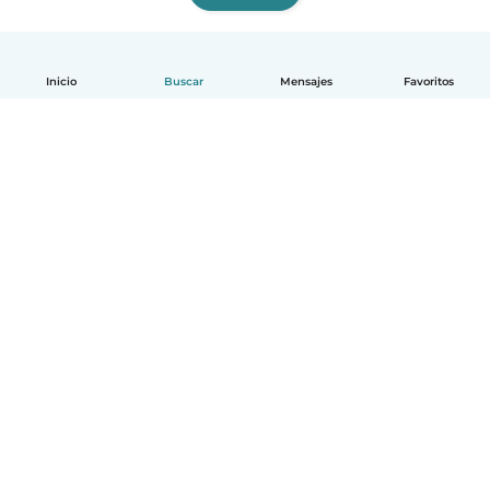
Inicio
Buscar
Mensajes
Favoritos
Español
Cómo funciona
Ayuda
Términos y Privacidad
Precios
Datos de la empresa
Babysits para Empresas
Normas de la comunidad
© Babysits B.V.