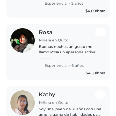
niños pequeños y también con
Experiencia: > 2 años
niños con autismo. Me encanta
$4,00/hora
crear un ambiente seguro,
divertido y..
Rosa
Niñera en Quito
Buenas noches un gusto me
llamo Rosa un apersona activa
respetuosa me gusta trabajar
con niños porq ellos son muy
Experiencia: > 6 años
dulces les jugar y son muy
$4,50/hora
activos
Kathy
Niñera en Quito
Soy una joven de 31 años con una
amplia gama de habilidades para