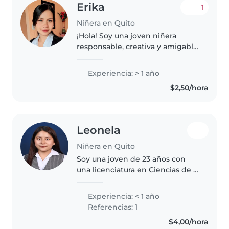
Erika
1
Niñera en Quito
¡Hola! Soy una joven niñera
responsable, creativa y amigable.
Con un año de experiencia
cuidando bebés, niños pequeños
Experiencia: > 1 año
y preescolares, disfruto de
$2,50/hora
actividades como dibujar,
manualidades..
Leonela
Niñera en Quito
Soy una joven de 23 años con
una licenciatura en Ciencias de la
Educación Básica, me considero
una persona responsable,
Experiencia: < 1 año
divertida y amigable que disfruta
Referencias: 1
mucho de estar con niños...
$4,00/hora