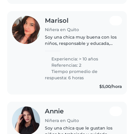
Marisol
Niñera en Quito
Soy una chica muy buena con los
niños, responsable y educada,
desde niña he tenido contacto
con niños pequeños tanto
Experiencia: > 10 años
familiares como niños a los que
Referencias: 2
cuidaba, me gusta la interacción..
Tiempo promedio de
respuesta: 6 horas
$5,00/hora
Annie
Niñera en Quito
Soy una chica que le gustan los