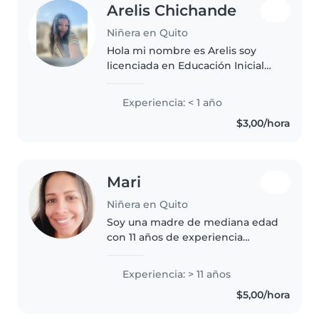
Arelis Chichande
Niñera en Quito
Hola mi nombre es Arelis soy
licenciada en Educación Inicial
tengo 23 años. Busco la
oportunidad de acompañar el
Experiencia: < 1 año
crecimiento de sus hijos
$3,00/hora
brindándoles un entorno seguro,
afectuoso..
Mari
Niñera en Quito
Soy una madre de mediana edad
con 11 años de experiencia
cuidando niños de todas las
edades, desde bebés hasta
Experiencia: > 11 años
adolescentes. Soy una persona
$5,00/hora
responsable, paciente y
amigable que disfruta..