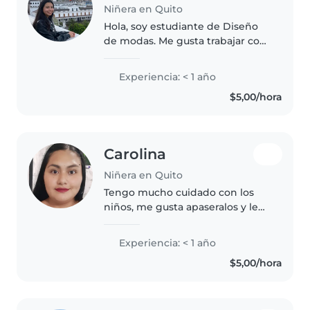
Niñera en Quito
Hola, soy estudiante de Diseño
de modas. Me gusta trabajar con
niños. Tengo experiencia
trabajando en un centro de
Experiencia: < 1 año
desarrollo infantil como
$5,00/hora
ayudante de parvularia, he
trabajado en..
Carolina
Niñera en Quito
Tengo mucho cuidado con los
niños, me gusta apaseralos y leer
les libros. Tengo poco
conocimiento en cuidado de
Experiencia: < 1 año
niños, cuide un niño de 11 meses
$5,00/hora
por medio años. Eh trabajado en
transporte..