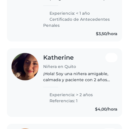
cuidar niños. Me gusta cuidar a
los niños pequeños, preescolares
Experiencia: < 1 año
y de primaria. Me encanta hacer
Certificado de Antecedentes
manualidades, leer..
Penales
$3,50/hora
Katherine
Niñera en Quito
¡Hola! Soy una niñera amigable,
calmada y paciente con 2 años
de experiencia cuidando niños
de todas las edades. Me encanta
Experiencia: > 2 años
dibujar, leer cuentos y ayudar
Referencias: 1
con las tareas, tengo
$4,00/hora
conocimiento..