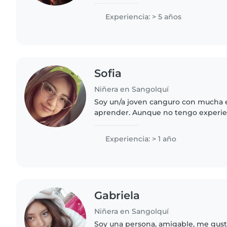
experiencia cuidando niños de dife
en mi entorno..
Experiencia: > 5 años
Sofia
Niñera en Sangolquí
Soy un/a joven canguro con mucha energía y ganas de
aprender. Aunque no tengo experien
muy emocionado/a de poder cuidar 
diferentes edades, desde preescolar
Experiencia: > 1 año
Gabriela
Niñera en Sangolquí
Soy una persona, amigable, me gust