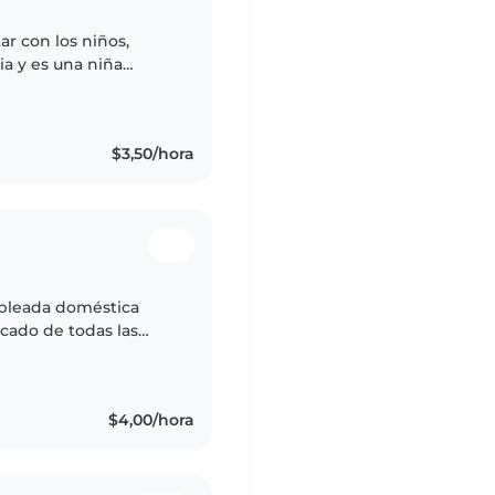
r con los niños,
a y es una niña
se defiende y cuida de
$3,50/hora
mpleada doméstica
ocado de todas las
 gusta ser muy
$4,00/hora