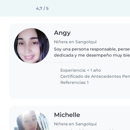
4,7 / 5
Angy
Niñera en Sangolquí
Soy una persona responsable, persev
dedicada y me desempeño muy bien
encantan los niños, soy paciente est
tal motivo seleccione..
Experiencia: < 1 año
Certificado de Antecedentes Pen
Referencias: 1
Michelle
Niñera en Sangolquí