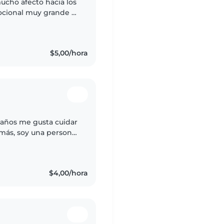
ucho afecto hacia los
ocional muy grande y
í sigan
$5,00/hora
2 años me gusta cuidar
emás, soy una persona
rera en eduacion
$4,00/hora