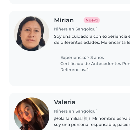
Mirian
Nuevo
Niñera en Sangolquí
Soy una cuidadora con experiencia 
de diferentes edades. Me encanta le
música y jugar con ellos. Estoy có
tareas básicas del..
Experiencia: > 3 años
Certificado de Antecedentes Pen
Referencias: 1
Valeria
Niñera en Sangolquí
¡Hola familias! 🙋♀️ Mi nombre es Val
soy una persona responsable, pacien