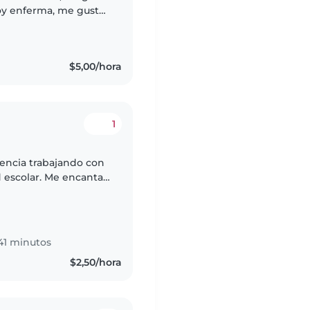
soy enferma, me gusta
 tareas, cocinar,
$5,00/hora
1
iencia trabajando con
 escolar. Me encanta
 niños con
41 minutos
$2,50/hora