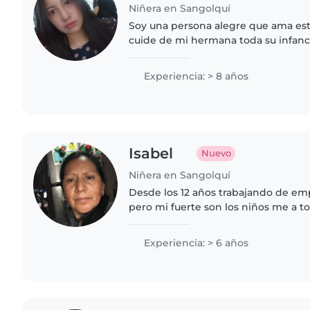
Niñera en Sangolquí
Soy una persona alegre que ama esta
cuide de mi hermana toda su infanci
divertida, con autoestima estable y 
los demás
Experiencia: > 8 años
Isabel
Nuevo
Niñera en Sangolquí
Desde los 12 años trabajando de e
pero mi fuerte son los niños me a t
edades tengo recomendaciones me
responsable
Experiencia: > 6 años