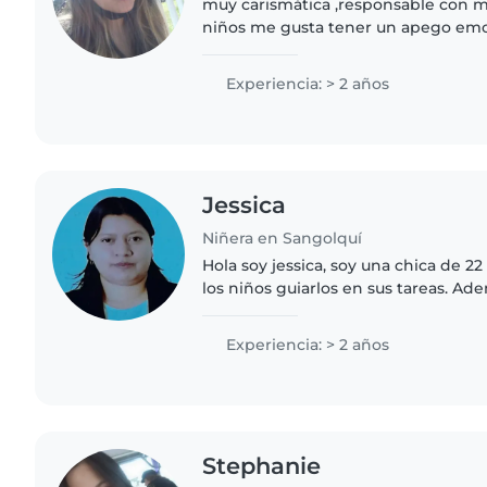
muy carismática ,responsable con m
niños me gusta tener un apego em
enseñarles cosas nuevas para que as
desarrollándose en todos los..
Experiencia: > 2 años
Jessica
Niñera en Sangolquí
Hola soy jessica, soy una chica de 2
los niños guiarlos en sus tareas. Ad
paciente. Acabo de culminar mi car
inicial, tengo..
Experiencia: > 2 años
Stephanie