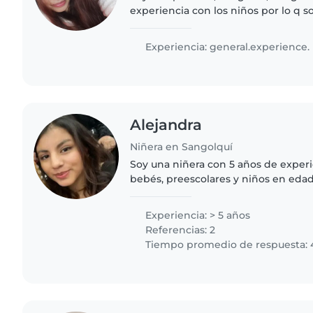
experiencia con los niños por lo q 
ser manualidades, leer, ayudar hacer
bailar, soy responsable,..
Experiencia: general.experience.
Alejandra
Niñera en Sangolquí
Soy una niñera con 5 años de exper
bebés, preescolares y niños en edad
leerles y cantar, y me adapto bien a
necesidades especiales...
Experiencia: > 5 años
Referencias: 2
Tiempo promedio de respuesta: 