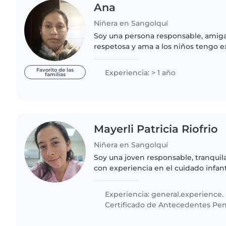
Ana
Niñera en Sangolquí
Soy una persona responsable, amigab
respetosa y ama a los niños tengo e
estimulación temprana para su desarr
Favorito de las
Experiencia: > 1 año
familias
Mayerli Patricia Riofrio
Niñera en Sangolquí
Soy una joven responsable, tranqui
con experiencia en el cuidado infan
formación en enfermería, lo que me
atención segura y de..
Experiencia: general.experience.
Certificado de Antecedentes Pen