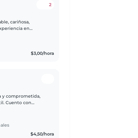
2
le, cariñosa,
xperiencia en
ollo infantil.
$3,00/hora
la y comprometida,
til. Cuento con
 permite brindar una
ales
$4,50/hora