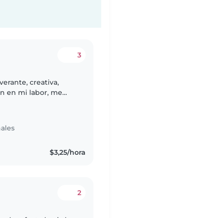
3
erante, creativa,
 en mi labor, me
o me caracteriza y por
ales
$3,25/hora
2