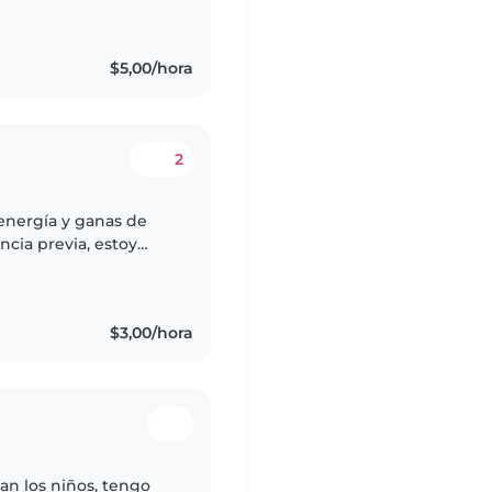
rentes edades, tanto
$5,00/hora
2
cia previa, estoy
de niños de
es..
$3,00/hora
an los niños, tengo