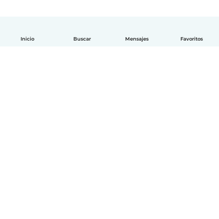
Inicio
Buscar
Mensajes
Favoritos
Español
Cómo funciona
Ayuda
Términos y Privacidad
Precios
Datos de la empresa
Babysits para Empresas
Normas de la comunidad