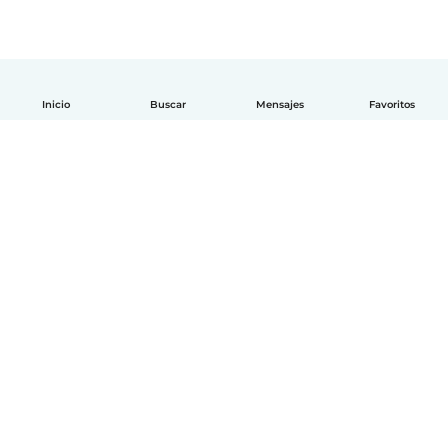
Inicio
Buscar
Mensajes
Favoritos
Español
Cómo funciona
Ayuda
Términos y Privacidad
Precios
Datos de la empresa
Babysits para Empresas
Normas de la comunidad