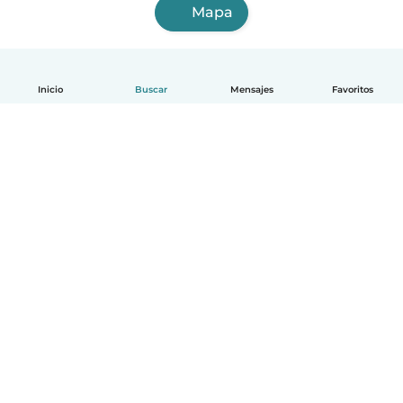
Mapa
Inicio
Buscar
Mensajes
Favoritos
Español
Cómo funciona
Ayuda
Términos y Privacidad
Precios
Datos de la empresa
Babysits para Empresas
Normas de la comunidad