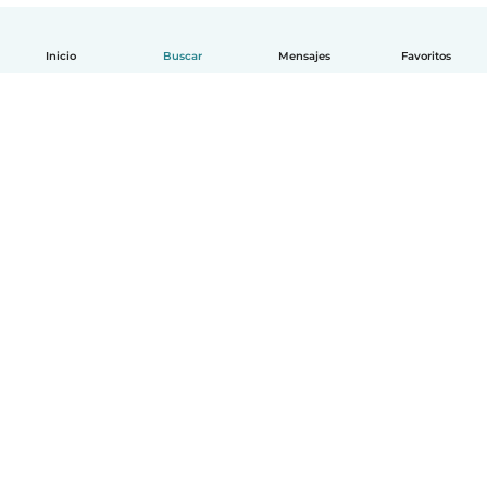
Inicio
Buscar
Mensajes
Favoritos
Español
Cómo funciona
Ayuda
Términos y Privacidad
Precios
Datos de la empresa
Babysits para Empresas
Normas de la comunidad
© Babysits B.V.