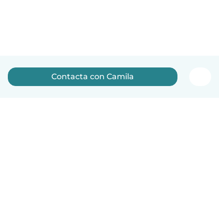
Contacta con Camila
Español
Cómo funciona
Ayuda
Términos y Privacidad
Precios
Datos de la empresa