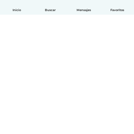
Inicio
Buscar
Mensajes
Favoritos
Español
Cómo funciona
Ayuda
Términos y Privacidad
Precios
Datos de la empresa
Babysits para Empresas
Normas de la comunidad