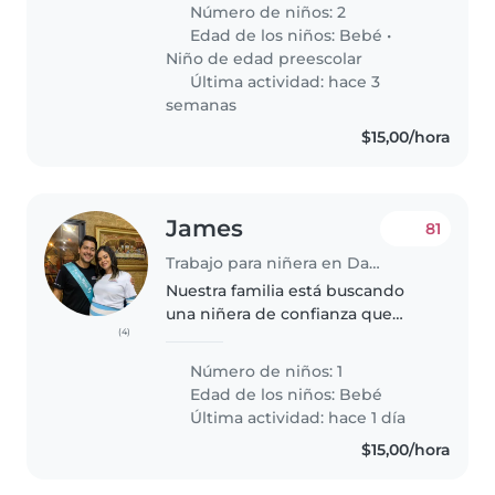
coloqué ahi que necesitan niñera
Número de niños: 2
fija de lunes a viernes por
Edad de los niños:
Bebé
•
razones que a veces salgo..
Niño de edad preescolar
Última actividad: hace 3
semanas
$15,00/hora
James
81
Trabajo para niñera en Daule
Nuestra familia está buscando
una niñera de confianza que
(4)
pueda cuidar de nuestro bebé
de 10 meses Necesitamos
Número de niños: 1
alguien que se sienta cómoda
Edad de los niños:
Bebé
cocinando y realizando algunas
Última actividad: hace 1 día
tareas domésticas...
$15,00/hora