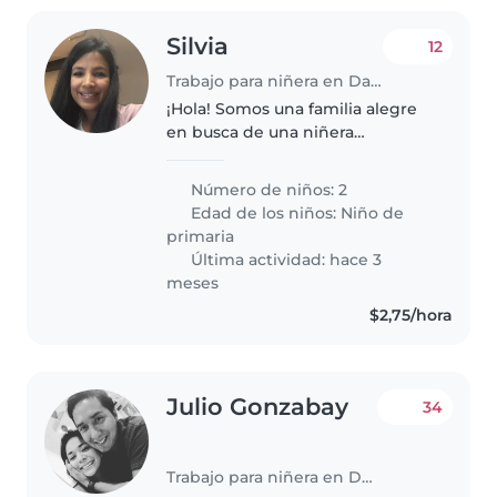
Silvia
12
Trabajo para niñera en Daule
¡Hola! Somos una familia alegre
en busca de una niñera
responsable para cuidar a
nuestros dos hijos, ambos en
Número de niños: 2
edad escolar. Nuestros niños son
Edad de los niños:
Niño de
muy deportistas, llenos de
primaria
energía e..
Última actividad: hace 3
meses
$2,75/hora
Julio Gonzabay
34
Trabajo para niñera en Daule