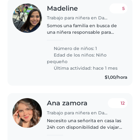
Madeline
5
Trabajo para niñera en Daule
Somos una familia en busca de
una niñera responsable para
nuestro niña de 2 años, que es
juguetona, inteligente y muy
Número de niños: 1
cariñosa. Necesitamos a alguien
Edad de los niños:
Niño
cómoda con mascotas y que
pequeño
sepa..
Última actividad: hace 1 mes
$1,00/hora
Ana zamora
12
Trabajo para niñera en Daule
Necesito una señorita en casa las
24h con disponibilidad de viajar
los fines de semana por eso