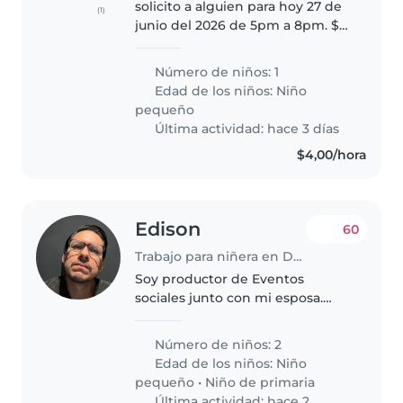
solicito a alguien para hoy 27 de
(1)
junio del 2026 de 5pm a 8pm. $15
por el medio día + la merienda .
actividades puntuales:
Número de niños: 1
acompañar a la familia a una
Edad de los niños:
Niño
cena y atender al bebé Nuestro..
pequeño
Última actividad: hace 3 días
$4,00/hora
Edison
60
Trabajo para niñera en Daule
Soy productor de Eventos
sociales junto con mi esposa.
Tengo 2 hijos maravillosos (12 y 4
años) estamos en búsqueda de
Número de niños: 2
asistente doméstica 3 veces por
Edad de los niños:
Niño
semana (lunes, miércoles y
pequeño
•
Niño de primaria
viernes)..
Última actividad: hace 2