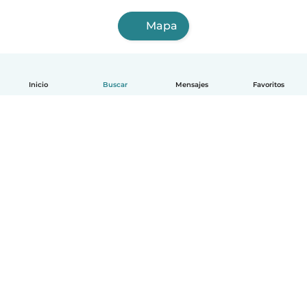
Mapa
Inicio
Buscar
Mensajes
Favoritos
Español
Cómo funciona
Ayuda
Términos y Privacidad
Precios
Datos de la empresa
Babysits para Empresas
Normas de la comunidad