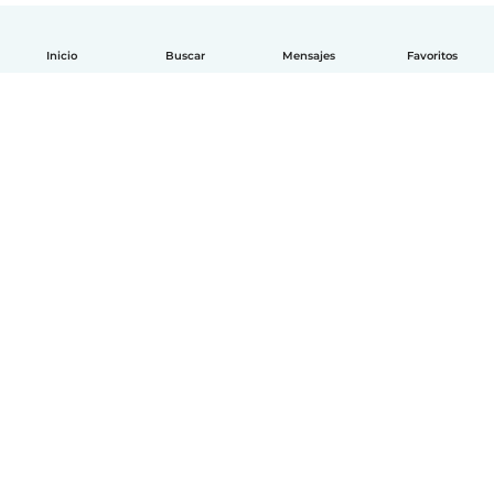
Inicio
Buscar
Mensajes
Favoritos
Español
Cómo funciona
Ayuda
Términos y Privacidad
Precios
Datos de la empresa
Babysits para Empresas
Normas de la comunidad