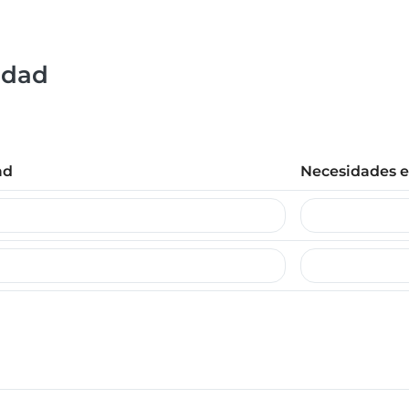
idad
ad
Necesidades es