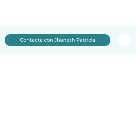
Contacta con Jhaneth Patricia
Español
Cómo funciona
Ayuda
Términos y Privacidad
Precios
Datos de la empresa