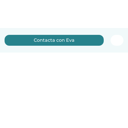
Contacta con Eva
Español
Cómo funciona
Ayuda
Términos y Privacidad
Precios
Datos de la empresa