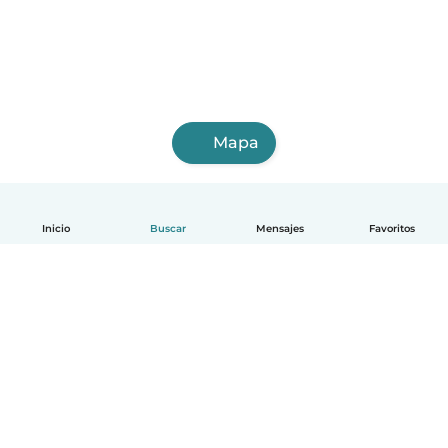
Mapa
Inicio
Buscar
Mensajes
Favoritos
Español
Cómo funciona
Ayuda
Términos y Privacidad
Precios
Datos de la empresa