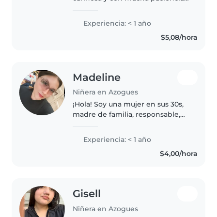
Me encanta compartir tiempo
con los niños, jugar, crear
Experiencia: < 1 año
momentos divertidos y hacer
$5,08/hora
que se sientan cómodos y
felices...
Madeline
Niñera en Azogues
¡Hola! Soy una mujer en sus 30s,
madre de familia, responsable,
paciente y creativa, con
experiencia en el cuidado de
Experiencia: < 1 año
niños en edad escolar,
$4,00/hora
incluyendo niños con autismo.
Me encanta..
Gisell
Niñera en Azogues