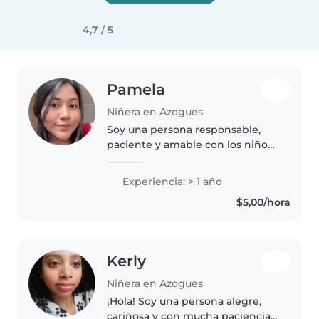
4,7 / 5
Pamela
Niñera en Azogues
Soy una persona responsable,
paciente y amable con los niños.
Me gusta cuidarlos, jugar con
ellos y ayudar en lo que
Experiencia: > 1 año
necesiten, siempre buscando
$5,00/hora
crear un ambiente seguro y
tranquilo
Kerly
Niñera en Azogues
¡Hola! Soy una persona alegre,
cariñosa y con mucha paciencia.