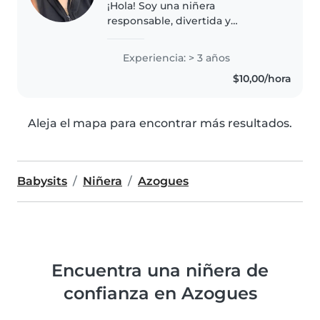
¡Hola! Soy una niñera
responsable, divertida y
amigable en sus 18s con 3 años
de experiencia cuidando niños
Experiencia: > 3 años
de todas las edades. Me encanta
$10,00/hora
hacer manualidades y juegos, y
estoy cómoda..
Aleja el mapa para encontrar más resultados.
Babysits
Niñera
Azogues
Encuentra una niñera de
confianza en Azogues