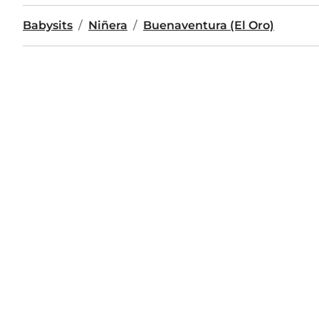
Babysits
Niñera
Buenaventura (El Oro)