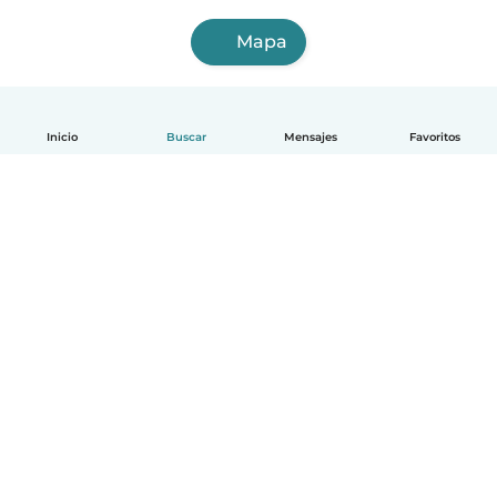
Mapa
Inicio
Buscar
Mensajes
Favoritos
Español
Cómo funciona
Ayuda
Términos y Privacidad
Precios
Datos de la empresa
Babysits para Empresas
Normas de la comunidad