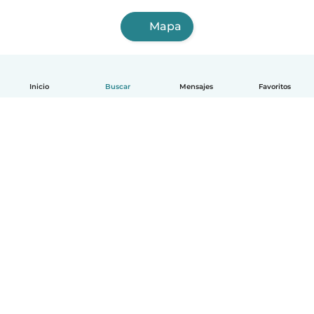
Mapa
Inicio
Buscar
Mensajes
Favoritos
Español
Cómo funciona
Ayuda
Términos y Privacidad
Precios
Datos de la empresa
Babysits para Empresas
Normas de la comunidad