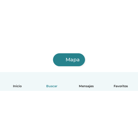
Mapa
Inicio
Buscar
Mensajes
Favoritos
Español
Cómo funciona
Ayuda
Términos y Privacidad