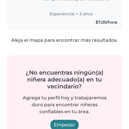
por el cuidado infantil, con
experiencia en el
Experiencia: > 3 años
acompañamiento y desarrollo de
$7,00/hora
niños, incluyendo trabajo con
niños con necesidades
especiales..
Aleja el mapa para encontrar más resultados.
¿No encuentras ningún(a)
niñera adecuado(a) en tu
vecindario?
Agrega tu perfil hoy y trabajaremos
duro para encontrar niñeras
confiables en tu área.
Empezar