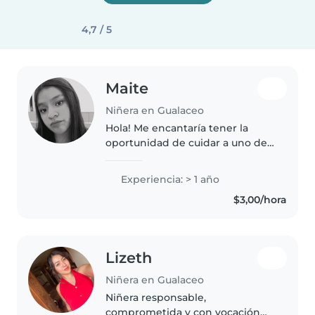
4,7 / 5
Maite
Niñera en Gualaceo
Hola! Me encantaría tener la
oportunidad de cuidar a uno de
sus pequeños. Me siento más
cómoda cuidando niños desde
Experiencia: > 1 año
los 8 meses hasta los 4 años. He
$3,00/hora
adquirido experiencia cuidando..
Lizeth
Niñera en Gualaceo
Niñera responsable,
comprometida y con vocación