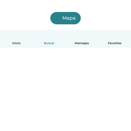
Mapa
Inicio
Buscar
Mensajes
Favoritos
Español
Cómo funciona
Ayuda
Términos y Privacidad
Precios
Datos de la empresa
Babysits para Empresas
Normas de la comunidad