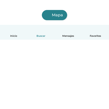
Mapa
Inicio
Buscar
Mensajes
Favoritos
Español
Cómo funciona
Ayuda
Términos y Privacidad
Precios
Datos de la empresa
Babysits para Empresas
Normas de la comunidad