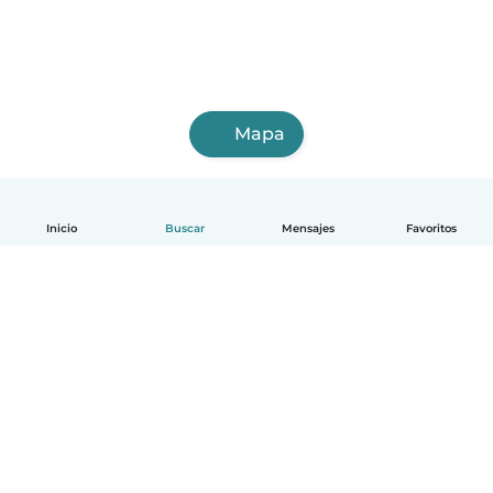
Mapa
Inicio
Buscar
Mensajes
Favoritos
Español
Cómo funciona
Ayuda
Términos y Privacidad
Precios
Datos de la empresa