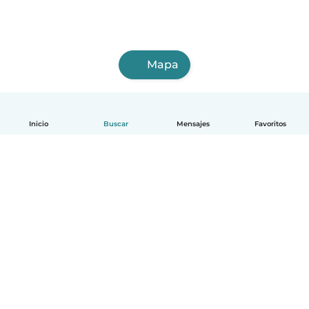
Mapa
Inicio
Buscar
Mensajes
Favoritos
Español
Cómo funciona
Ayuda
Términos y Privacidad
Precios
Datos de la empresa
Babysits para Empresas
Normas de la comunidad