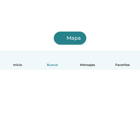
Mapa
Inicio
Buscar
Mensajes
Favoritos
Español
Cómo funciona
Ayuda
Términos y Privacidad
Precios
Datos de la empresa