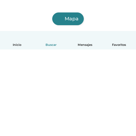
Mapa
Inicio
Buscar
Mensajes
Favoritos
Español
Cómo funciona
Ayuda
Términos y Privacidad
Precios
Datos de la empresa
Babysits para Empresas
Normas de la comunidad