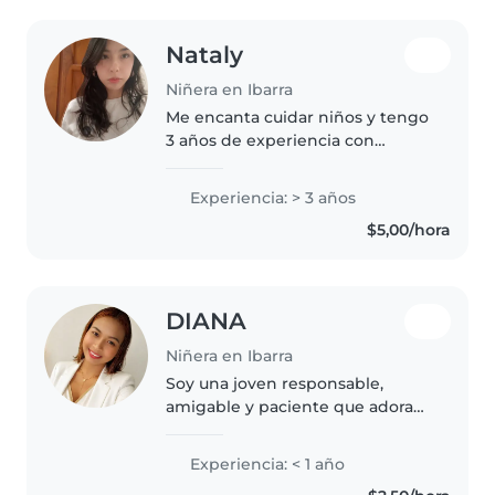
Nataly
Niñera en Ibarra
Me encanta cuidar niños y tengo
3 años de experiencia con
preescolares y niños en edad
escolar. Puedo ayudarlos con
Experiencia: > 3 años
tareas y leerles cuentos. Soy
$5,00/hora
responsable, adoro hablar y
escuchar.
DIANA
Niñera en Ibarra
Soy una joven responsable,
amigable y paciente que adora
trabajar con niños. Tengo
experiencia con bebés, niños
Experiencia: < 1 año
pequeños y preescolares. Estoy