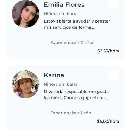
Emilia Flores
Niñera en Ibarra
Estoy abierta a ayudar y prestar
mis servicios de forma
responsable y respetuosa a las
familias que lo necesiten! Soy
Experiencia: > 2 años
estudiante y tengo experiencia
$2,50/hora
cuidando niños bebés y niños
pequeños..
Karina
Niñera en Ibarra
Divertida resposable me gusta
los niños Cariñosa juguetona
Ama la naturaleza los animales
Experiencia: < 1 año
$5,00/hora