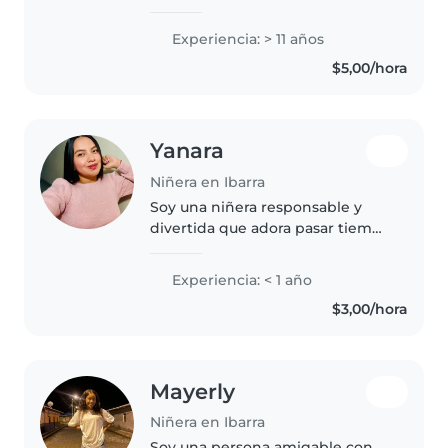
cuidado y desarrollo en todas las
áreas cognitivas de niños y niñas
Experiencia: > 11 años
en edad temprana y escolar.
$5,00/hora
Tengo formación en educación..
Yanara
Niñera en Ibarra
Soy una niñera responsable y
divertida que adora pasar tiempo
con los más pequeños. Cuento
con experiencia cuidando a
Experiencia: < 1 año
bebés, preescolares y niños
$3,00/hora
pequeños. Me encanta leerles,
jugar..
Mayerly
Niñera en Ibarra
Soy una persona amigable con