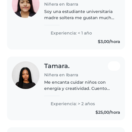
Niñera en Ibarra
Soy una estudiante universitaria
madre soltera me gustan mucho
los niños aún más cuando están
aprendiendo a caminar o hablar
Experiencia: < 1 año
me gusta mucho entretenerlos
$3,00/hora
me gusta cosinar y hacer tareas..
Tamara.
Niñera en Ibarra
Me encanta cuidar niños con
energía y creatividad. Cuento
con 2 años de experiencia como
niñera, principalmente con
Experiencia: > 2 años
bebés, niños pequeños y
$25,00/hora
preescolares. Soy bilingüe en
español, responsable..