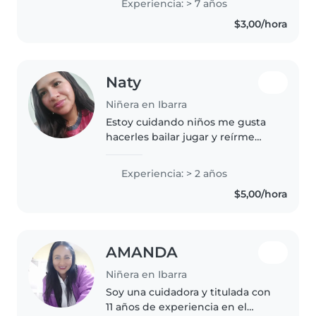
Experiencia: > 7 años
leer, música y manualidades.
$3,00/hora
Adoro trabajar en familia..
Naty
Niñera en Ibarra
Estoy cuidando niños me gusta
hacerles bailar jugar y reírme
con ellos para que se sientan
seguros estoy graduando de 3 de
Experiencia: > 2 años
bachillerato y necesito trabajar
$5,00/hora
AMANDA
Niñera en Ibarra
Soy una cuidadora y titulada con
11 años de experiencia en el