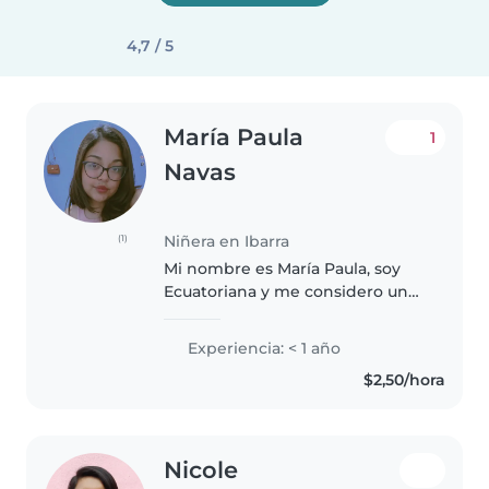
4,7 / 5
María Paula
1
Navas
Niñera en Ibarra
(1)
Mi nombre es María Paula, soy
Ecuatoriana y me considero una
persona responsable, realmente
disfruto estar con niños y que
Experiencia: < 1 año
ellos aprendan del conocimiento
$2,50/hora
que puedo brindarles,además,..
Nicole