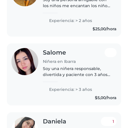
los niños me encantan los niños
responsable con buenos valores
me gusta jugar con los niños y
Experiencia: > 2 años
sobre todo tenerles paciencia
$25,00/hora
Salome
Niñera en Ibarra
Soy una niñera responsable,
divertida y paciente con 3 años
de experiencia cuidando a niños
de edades entre el jardín y la
Experiencia: > 3 años
escuela. Disfruto de realizar
$5,00/hora
actividades como dibujar, leer..
Daniela
1