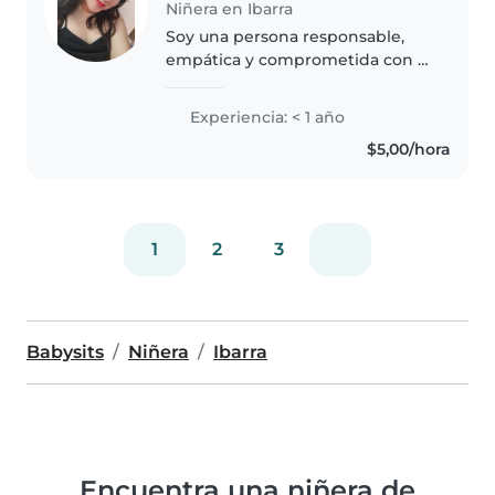
Niñera en Ibarra
Soy una persona responsable,
empática y comprometida con el
bienestar de los niños. Tengo
experiencia en el cuidado de
Experiencia: < 1 año
niños y adolescentes y me gusta
$5,00/hora
acompañar su desarrollo con
juegos,..
1
2
3
Babysits
Niñera
Ibarra
Encuentra una niñera de