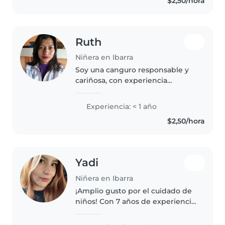
$2,50/hora
certificada en primeros auxilios y
tengo..
Ruth
Niñera en Ibarra
Soy una canguro responsable y
cariñosa, con experiencia
trabajando con niños de
distintas edades. Me encanta
Experiencia: < 1 año
dibujar, leerles y hacer
$2,50/hora
manualidades o música con ellos.
Disfruto ayudando..
Yadi
Niñera en Ibarra
¡Amplio gusto por el cuidado de
niños! Con 7 años de experiencia
y especial cariño por bebés,
preescolares y estudiantes. Amo