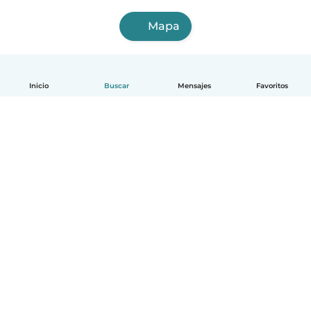
Mapa
Inicio
Buscar
Mensajes
Favoritos
Español
Cómo funciona
Ayuda
Términos y Privacidad
Precios
Datos de la empresa
Babysits para Empresas
Normas de la comunidad