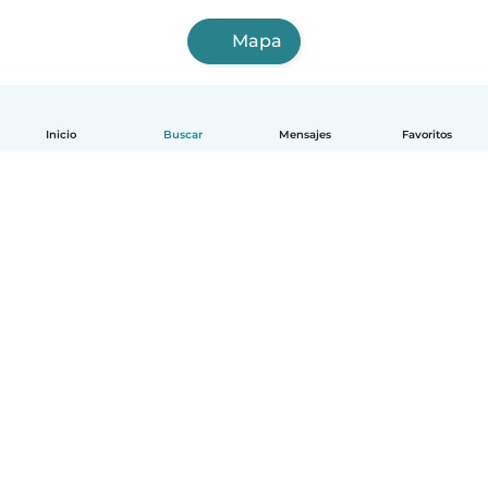
Mapa
Inicio
Buscar
Mensajes
Favoritos
Español
Cómo funciona
Ayuda
Términos y Privacidad
Precios
Datos de la empresa
Babysits para Empresas
Normas de la comunidad