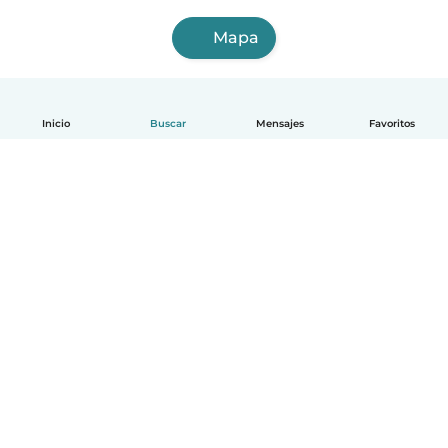
Mapa
Inicio
Buscar
Mensajes
Favoritos
Español
Cómo funciona
Ayuda
Términos y Privacidad
Precios
Datos de la empresa
Babysits para Empresas
Normas de la comunidad