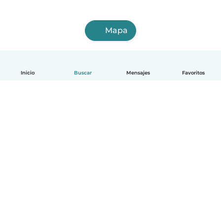
Mapa
Inicio
Buscar
Mensajes
Favoritos
Español
Cómo funciona
Ayuda
Términos y Privacidad
Precios
Datos de la empresa
Babysits para Empresas
Normas de la comunidad