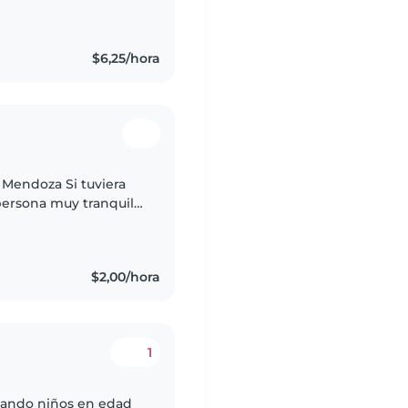
 a los niños con
$6,25/hora
Mendoza Si tuviera
persona muy tranquila,
ar plenamente.
$2,00/hora
1
dando niños en edad