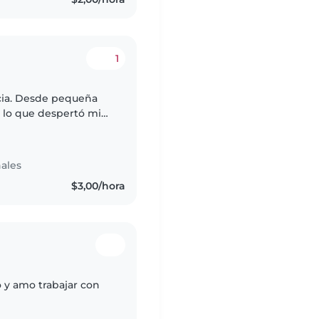
1
cia. Desde pequeña
 lo que despertó mi
cuidando a un bebé de
ales
$3,00/hora
o y amo trabajar con