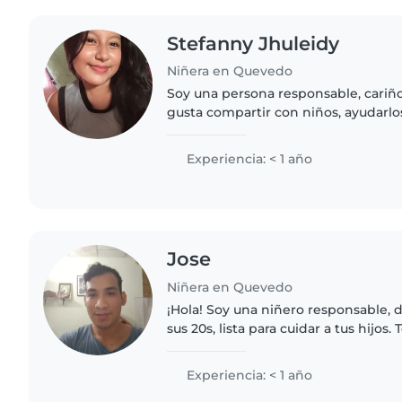
Stefanny Jhuleidy
Niñera en Quevedo
Soy una persona responsable, cariñ
gusta compartir con niños, ayudarlo
crear un ambiente seguro y divertid
buena comunicación..
Experiencia: < 1 año
Jose
Niñera en Quevedo
¡Hola! Soy una niñero responsable, 
sus 20s, lista para cuidar a tus hijos
superior y estoy cómoda con mascota
ayuda con..
Experiencia: < 1 año