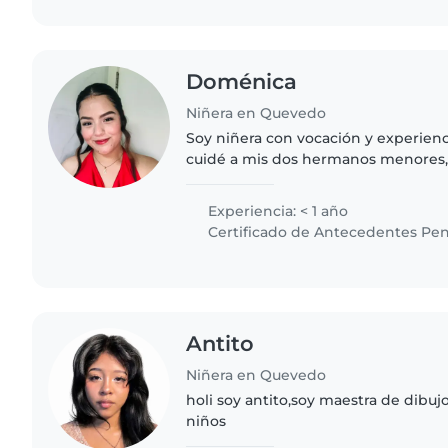
Doménica
Niñera en Quevedo
Soy niñera con vocación y experien
cuidé a mis dos hermanos menores,
amor por los niños. Luego trabajé 
2 años, apoyándolo..
Experiencia: < 1 año
Certificado de Antecedentes Pen
Antito
Niñera en Quevedo
holi soy antito,soy maestra de dibuj
niños