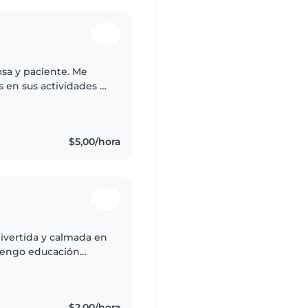
osa y paciente. Me
s en sus actividades y
o para ellos. Tengo
$5,00/hora
divertida y calmada en
. Tengo educación
s, tareas del hogar y
$2,00/hora