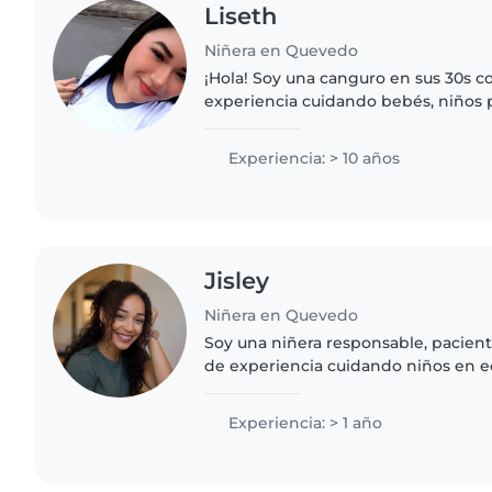
Liseth
Niñera en Quevedo
¡Hola! Soy una canguro en sus 30s c
experiencia cuidando bebés, niños
edad preescolar. Me encanta leerles
Tengo experiencia..
Experiencia: > 10 años
Jisley
Niñera en Quevedo
Soy una niñera responsable, paciente
de experiencia cuidando niños en e
escolar. Me encanta pintar, leer cue
manualidades, hacer deporte..
Experiencia: > 1 año