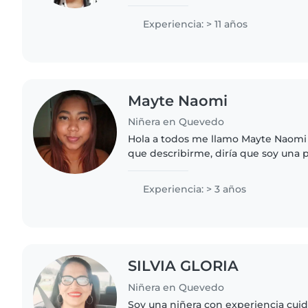
paciente y amigable, y puedo ayudar
tareas del hogar y..
Experiencia: > 11 años
Mayte Naomi
Niñera en Quevedo
Hola a todos me llamo Mayte Naomi 
que describirme, diría que soy una 
cariñosa y en la que se puede confi
Disfruto muchísimo..
Experiencia: > 3 años
SILVIA GLORIA
Niñera en Quevedo
Soy una niñera con experiencia cui