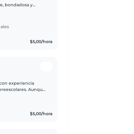
te, bondadosa y
bujar, leer cuentos y
ales
$5,00/hora
con experiencia
preescolares. Aunque
uxilios, cuento con
$5,00/hora