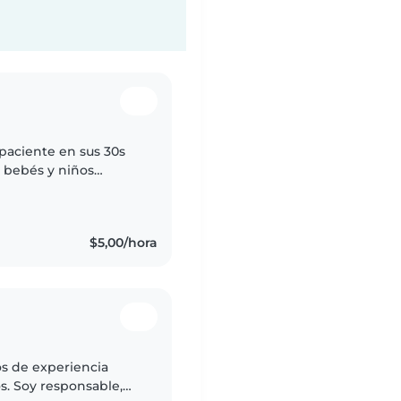
 paciente en sus 30s
 bebés y niños
imeros auxilios y me
$5,00/hora
os de experiencia
s. Soy responsable,