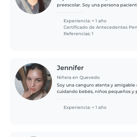
preescolar. Soy una persona pacien
responsable, con habilidades para di
jugar con los niños...
Experiencia: < 1 año
Certificado de Antecedentes Pen
Referencias: 1
Jennifer
Niñera en Quevedo
Soy una canguro atenta y amigable 
cuidando bebés, niños pequeños y 
no tengo certificación de primeros a
una Tecnología en Desarrollo..
Experiencia: < 1 año