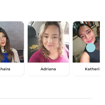
ahaira
Adriana
Katherin