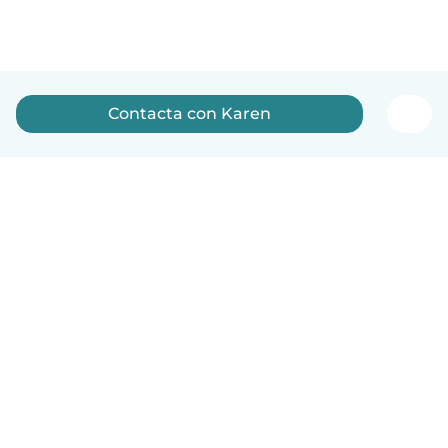
Contacta con Karen
Español
Cómo funciona
Ayuda
Términos y Privacidad
Precios
Datos de la empresa
Babysits para Empresas
Normas de la comunidad