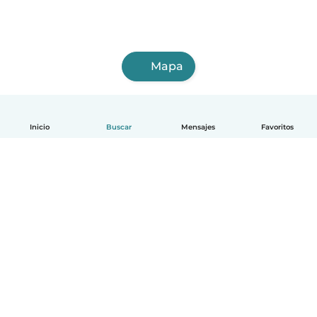
Mapa
Inicio
Buscar
Mensajes
Favoritos
Español
Cómo funciona
Ayuda
Términos y Privacidad
Precios
Datos de la empresa
Babysits para Empresas
Normas de la comunidad