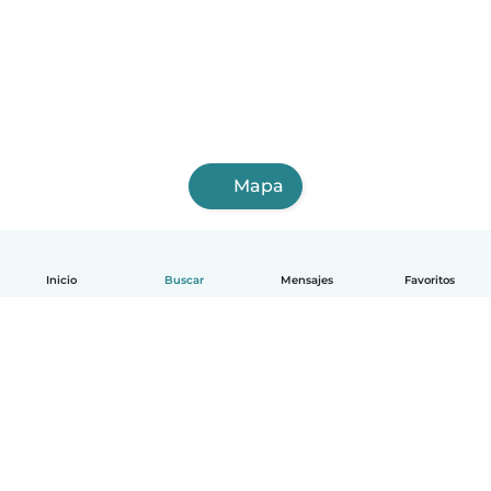
Mapa
Inicio
Buscar
Mensajes
Favoritos
Español
Cómo funciona
Ayuda
Términos y Privacidad