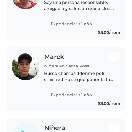
Soy una persona responsable,
amigable y calmada que disfruta
trabajar con niños de todas las
edades. Con habilidades en
Experiencia: < 1 año
dibujo, lectura, manualidades,
$5,00/hora
música y juegos, estoy lista..
Marck
Niñera en Santa Rosa
Busco chamba :)denme pofi
siiiiiiiii xd no se que poner falta
de etika
Experiencia: < 1 año
$3,00/hora
Niñera