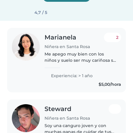
4,7 / 5
Marianela
2
Niñera en Santa Rosa
Me apego muy bien con los
niños y suelo ser muy cariñosa si
los niños necesitan hacer alguna
tarea yo les ayudo ya sea en
Experiencia: > 1 año
manualidades
$5,00/hora
Steward
Niñera en Santa Rosa
Soy una canguro joven y con
muchas ganas de cuidar de tus