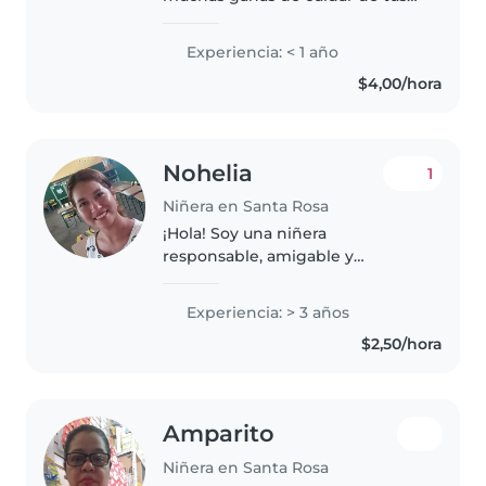
hijos, incluso de los más
traviesos. Me encantan los
Experiencia: < 1 año
adolescentes y los niños
$4,00/hora
pequeños. Adoro dibujar, leer y
la música. Disfruto..
Nohelia
1
Niñera en Santa Rosa
¡Hola! Soy una niñera
responsable, amigable y
empática, tengo 23 años, y
cuento con 3 años de
Experiencia: > 3 años
experiencia cuidando niños de
$2,50/hora
todas las edades. Actualmente,
estudio el 7mo ciclo de
Educación..
Amparito
Niñera en Santa Rosa