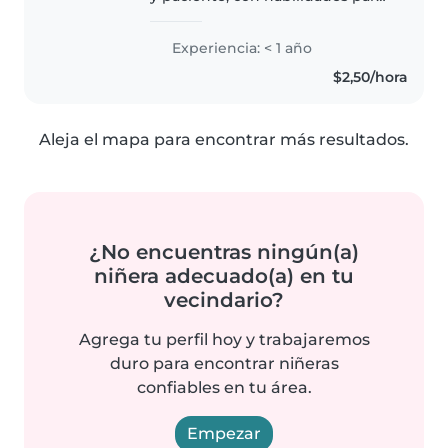
dibujar, hacer manualidades y
jugar. Tengo experiencia
Experiencia: < 1 año
cuidando bebés y niños en edad
$2,50/hora
escolar, y me encanta ayudar..
Aleja el mapa para encontrar más resultados.
¿No encuentras ningún(a)
niñera adecuado(a) en tu
vecindario?
Agrega tu perfil hoy y trabajaremos
duro para encontrar niñeras
confiables en tu área.
Empezar