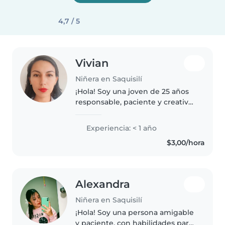
4,7 / 5
Vivian
Niñera en Saquisilí
¡Hola! Soy una joven de 25 años
responsable, paciente y creativa,
apasionada por el cuidado de
niños. Aunque soy nueva en el
Experiencia: < 1 año
cuidado infantil, tengo
$3,00/hora
habilidades valiosas como leer,..
Alexandra
Niñera en Saquisilí
¡Hola! Soy una persona amigable
y paciente, con habilidades para