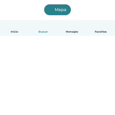
Mapa
Inicio
Buscar
Mensajes
Favoritos
Español
Cómo funciona
Ayuda
Términos y Privacidad
Precios
Datos de la empresa
Babysits para Empresas
Normas de la comunidad