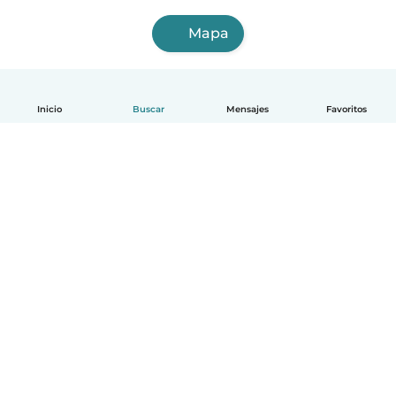
Mapa
Inicio
Buscar
Mensajes
Favoritos
Español
Cómo funciona
Ayuda
Términos y Privacidad
Precios
Datos de la empresa
Babysits para Empresas
Normas de la comunidad