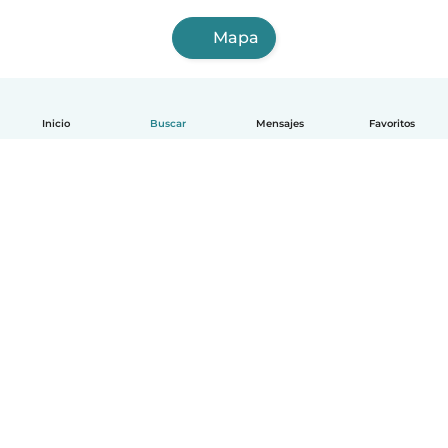
Mapa
Inicio
Buscar
Mensajes
Favoritos
Español
Cómo funciona
Ayuda
Términos y Privacidad
Precios
Datos de la empresa
Babysits para Empresas
Normas de la comunidad