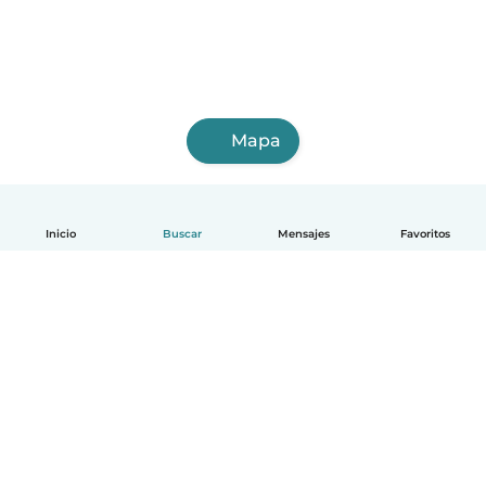
Mapa
Inicio
Buscar
Mensajes
Favoritos
Español
Cómo funciona
Ayuda
Términos y Privacidad
Precios
Datos de la empresa